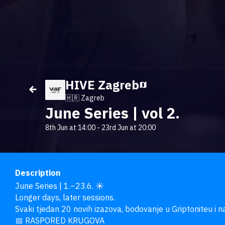
HIVE Zagreb
🇭🇷 Zagreb
June Series | vol 2.
8th Jun at 14:00
-
23rd Jun at 20:00
Description
June Series | 1.–23.6. ☀

Longer days, later sessions.

Svaki tjedan 20 novih izazova, bodovanje u Griptoniteu i na
📅 RASPORED KRUGOVA
