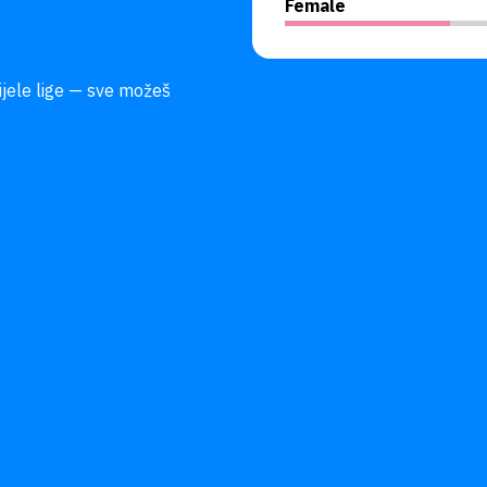
Female
ijele lige — sve možeš 