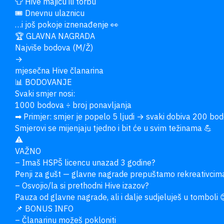
👕 Hive majicu ili torbu

🎟 Dnevnu ulaznicu

…i još pokoje iznenađenje 👀

🏆 GLAVNA NAGRADA

Najviše bodova (M/Ž)

→

mjesečna Hive članarina

📊 BODOVANJE

Svaki smjer nosi:

1000 bodova ÷ broj ponavljanja

➡ Primjer: smjer je popelo 5 ljudi → svaki dobiva 200 bod
Smjerovi se mijenjaju tjedno i bit će u svim težinama 💪

⚠

VAŽNO

– Imaš HSPŠ licencu unazad 3 godine?

Penji za gušt — glavne nagrade prepuštamo rekreativcima
– Osvojio/la si prethodni Hive izazov?

Pauza od glavne nagrade, ali i dalje sudjeluješ u tomboli 
📌 BONUS INFO

– Članarinu možeš pokloniti
