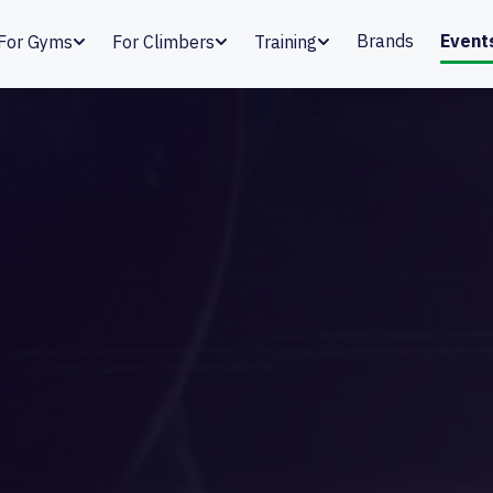
Brands
Event
For Gyms
For Climbers
Training