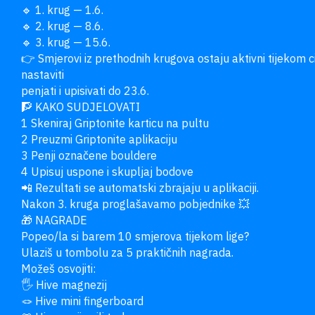
🔹 1. krug — 1.6.

🔹 2. krug — 8.6.

🔹 3. krug — 15.6.

👉 Smjerovi iz prethodnih krugova ostaju aktivni tijekom c
nastaviti

penjati i upisivati do 23.6.

🧗 KAKO SUDJELOVATI

1 Skeniraj Griptonite karticu na pultu

2 Preuzmi Griptonite aplikaciju

3 Penji označene bouldere

4 Upisuj uspone i skupljaj bodove

📲 Rezultati se automatski zbrajaju u aplikaciji.

Nakon 3. kruga proglašavamo pobjednike 💥

🎁 NAGRADE

Popeo/la si barem 10 smjerova tijekom lige?

Ulaziš u tombolu za 5 praktičnih nagrada.

Možeš osvojiti:

🖐 Hive magnezij

🪢 Hive mini fingerboard
