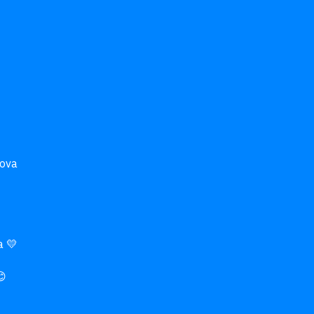
ova

 💛


